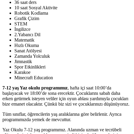
36 saat ders
10 saat Sosyal Aktivite
Robotik Kodlama
Grafik Çizim
STEM
İngilizce
2.Yabancı Dil
Matematik
Hızlı Okuma
Sanat Atölyesi
Zamanda Yolculuk
Jimnastik
Spor Etkinlikleri
Karakoe
Minecraft Education
7-12 yaş Yaz okulu
programımız
, hafta içi saat 10:00’da
başlayacak ve 18:00’de sona erecektir. Çocuklarını sabah daha
erken getirmek isteyen veliler için oyun ablası yardımıyla çocukları
bize emanet olacaktır. Çünkü biz sizi ve çocuklarınızı düşünüyoruz.
Tüm sınıflar, öğrencilerin yaş aralıklarına göre belirlenir. Ayrıca
programımızda yemek de mevcuttur.
Yaz Okulu 7-12 yaş programımız. Alanında uzman ve tecrübeli