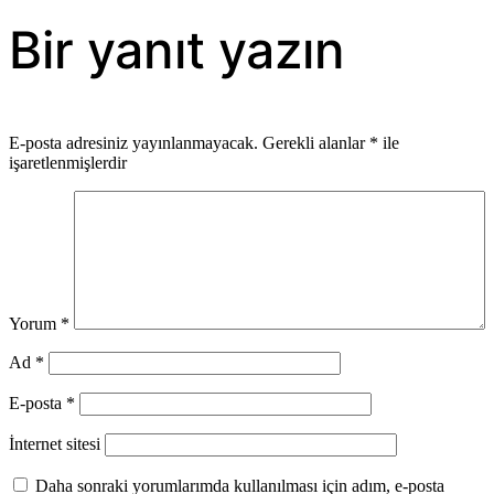
gezinmesi
Bir yanıt yazın
E-posta adresiniz yayınlanmayacak.
Gerekli alanlar
*
ile
işaretlenmişlerdir
Yorum
*
Ad
*
E-posta
*
İnternet sitesi
Daha sonraki yorumlarımda kullanılması için adım, e-posta