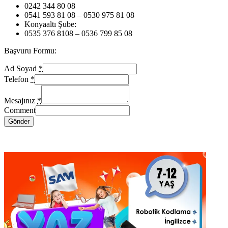
0242 344 80 08
0541 593 81 08 – 0530 975 81 08
Konyaaltı Şube:
0535 376 8108 – 0536 799 85 08
Başvuru Formu:
Ad Soyad
*
Telefon
*
Mesajınız
*
Comment
Gönder