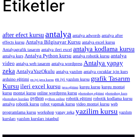
Etiketler
antalya
after efect kursu
antalya adwords
antalya after
Antalya Bilgisayar Kursu
effects kursu
antalya excel kursu
antalya kodlama kursu
Antalyagrafik tasarım
antalya ileri excel
Antalya Python kursu
antalya
antalya kurs
antalya robotik kursu
Antalya yapay
video
antalya web tasarım
antalya wordpress
zeka
AntalyaYazOkulu
antalya yazılım
antalya çocuklar için kurs
grafik Tasarım
arduino eğitimi
en iyi yazılım kursu
en iyi java kursu
Kursu
ileri excel kursu
kurgu kursu
kurgu montaj
java eğitimi
kursu
montaj kursu
online wordpress kursu
photoshop eğitimi
photoshop kurs
python
robotik eğitimi
robotik kodlama kursu
photoshop kursları
python online
antalya
robotik kursu
robot yapmak kursu
video montaj kursu
web
yazilim kursu
programlama kursu
workshop
yapay zeka
yazılım
kursları
yazılım kursları istanbul