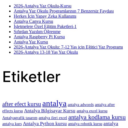
2026-Antalya Yaz Okulu-Kursu
Antalya Yaz Okulu Programlarının 7 Benzersiz Faydası
Herkes İçin Yapay Zeka Kullanımı
Antalya Canva Kursu
İşletmelere Özel Eğitim Paketleri-1
Sıfırdan Yazılım Öğrenme
Antalya Raspberry Pi Kursu
Antalya Yaz Kursu
2026-Antalya Yaz Okulu: 7-12 Yaş için Eğitici Yaz Programı
2026-Antalya 13-18 Yaş Yaz Okulu
Etiketler
antalya
after efect kursu
antalya adwords
antalya after
Antalya Bilgisayar Kursu
effects kursu
antalya excel kursu
antalya kodlama kursu
Antalyagrafik tasarım
antalya ileri excel
Antalya Python kursu
antalya
antalya kurs
antalya robotik kursu