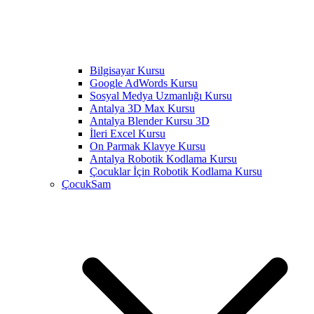
Bilgisayar Kursu
Google AdWords Kursu
Sosyal Medya Uzmanlığı Kursu
Antalya 3D Max Kursu
Antalya Blender Kursu 3D
İleri Excel Kursu
On Parmak Klavye Kursu
Antalya Robotik Kodlama Kursu
Çocuklar İçin Robotik Kodlama Kursu
ÇocukSam