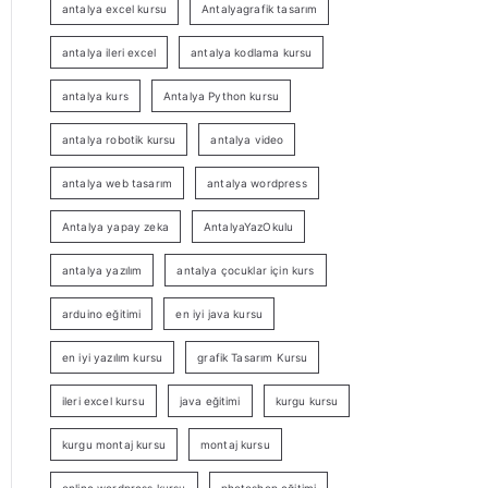
antalya excel kursu
Antalyagrafik tasarım
antalya ileri excel
antalya kodlama kursu
antalya kurs
Antalya Python kursu
antalya robotik kursu
antalya video
antalya web tasarım
antalya wordpress
Antalya yapay zeka
AntalyaYazOkulu
antalya yazılım
antalya çocuklar için kurs
arduino eğitimi
en iyi java kursu
en iyi yazılım kursu
grafik Tasarım Kursu
ileri excel kursu
java eğitimi
kurgu kursu
kurgu montaj kursu
montaj kursu