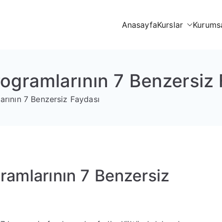
Anasayfa
Kurslar
Kurums
m Akademi
leri
ogramlarının 7 Benzersiz
arının 7 Benzersiz Faydası
ramlarının 7 Benzersiz