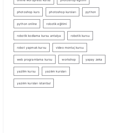
online wordpress kursu
photoshop eğitimi
photoshop kurs
photoshop kursları
python
python online
robotik eğitimi
robotik kodlama kursu antalya
robotik kursu
robot yapmak kursu
video montaj kursu
web programlama kursu
workshop
yapay zeka
yazilim kursu
yazılım kursları
yazılım kursları istanbul