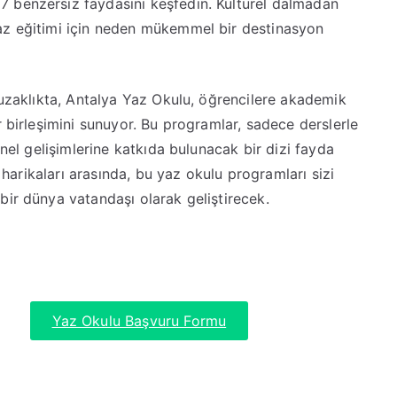
 benzersiz faydasını keşfedin. Kültürel dalmadan
az eğitimi için neden mükemmel bir destinasyon
 uzaklıkta, Antalya Yaz Okulu, öğrencilere akademik
r birleşimini sunuyor. Bu programlar, sadece derslerle
onel gelişimlerine katkıda bulunacak bir dizi fayda
l harikaları arasında, bu yaz okulu programları sizi
bir dünya vatandaşı olarak geliştirecek.
Yaz Okulu Başvuru Formu