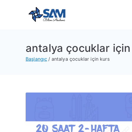
Sam Bili
Yeni Nesil Yazılım Eğitim
antalya çocuklar için
Başlangıç
antalya çocuklar için kurs