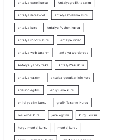
antalya excel kursu
Antalyagrafik tasarım
antalya ileri excel
antalya kodlama kursu
antalya kurs
Antalya Python kursu
antalya robotik kursu
antalya video
antalya web tasarım
antalya wordpress
Antalya yapay zeka
AntalyaYazOkulu
antalya yazılım
antalya çocuklar için kurs
arduino eğitimi
en iyi java kursu
en iyi yazılım kursu
grafik Tasarım Kursu
ileri excel kursu
java eğitimi
kurgu kursu
kurgu montaj kursu
montaj kursu