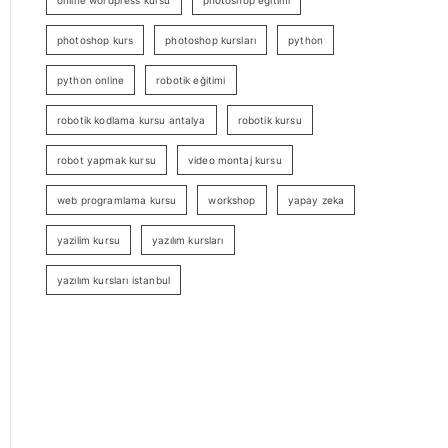
online wordpress kursu
photoshop eğitimi
photoshop kurs
photoshop kursları
python
python online
robotik eğitimi
robotik kodlama kursu antalya
robotik kursu
robot yapmak kursu
video montaj kursu
web programlama kursu
workshop
yapay zeka
yazilim kursu
yazılım kursları
yazılım kursları istanbul