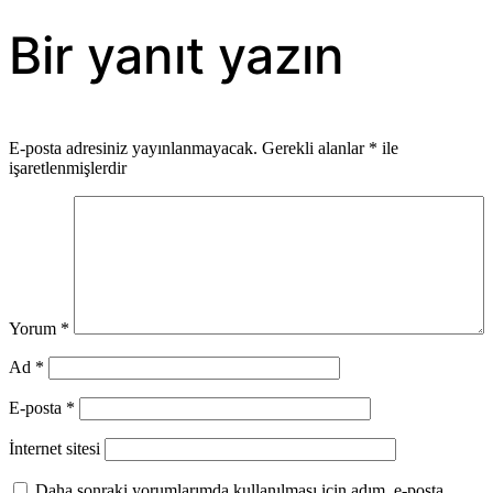
gezinmesi
Bir yanıt yazın
E-posta adresiniz yayınlanmayacak.
Gerekli alanlar
*
ile
işaretlenmişlerdir
Yorum
*
Ad
*
E-posta
*
İnternet sitesi
Daha sonraki yorumlarımda kullanılması için adım, e-posta