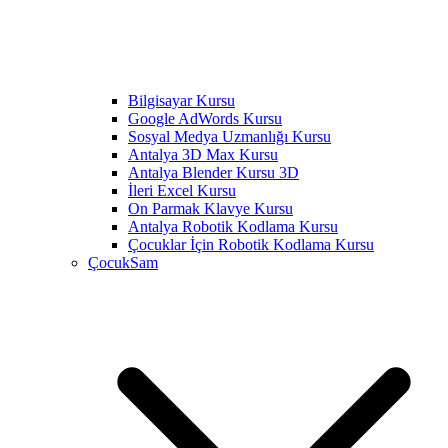
Bilgisayar Kursu
Google AdWords Kursu
Sosyal Medya Uzmanlığı Kursu
Antalya 3D Max Kursu
Antalya Blender Kursu 3D
İleri Excel Kursu
On Parmak Klavye Kursu
Antalya Robotik Kodlama Kursu
Çocuklar İçin Robotik Kodlama Kursu
ÇocukSam