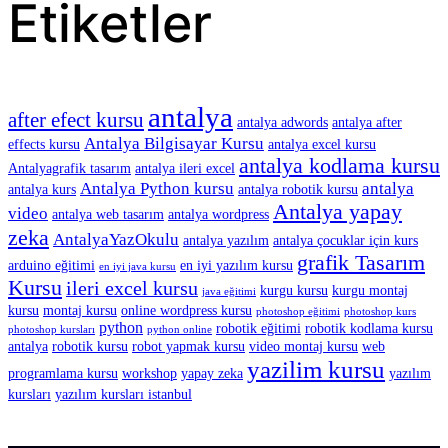
Etiketler
antalya
after efect kursu
antalya adwords
antalya after
Antalya Bilgisayar Kursu
effects kursu
antalya excel kursu
antalya kodlama kursu
Antalyagrafik tasarım
antalya ileri excel
Antalya Python kursu
antalya
antalya kurs
antalya robotik kursu
Antalya yapay
video
antalya web tasarım
antalya wordpress
zeka
AntalyaYazOkulu
antalya yazılım
antalya çocuklar için kurs
grafik Tasarım
arduino eğitimi
en iyi yazılım kursu
en iyi java kursu
Kursu
ileri excel kursu
kurgu kursu
kurgu montaj
java eğitimi
kursu
montaj kursu
online wordpress kursu
photoshop eğitimi
photoshop kurs
python
robotik eğitimi
robotik kodlama kursu
photoshop kursları
python online
antalya
robotik kursu
robot yapmak kursu
video montaj kursu
web
yazilim kursu
programlama kursu
workshop
yapay zeka
yazılım
kursları
yazılım kursları istanbul