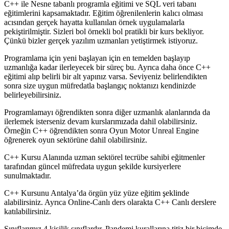
C++ ile Nesne tabanlı programla eğitimi ve SQL veri tabanı
eğitimlerini kapsamaktadır. Eğitim öğrenilenlerin kalıcı olması
acısından gerçek hayatta kullanılan örnek uygulamalarla
pekiştirilmiştir. Sizleri bol örnekli bol pratikli bir kurs bekliyor.
Çünkü bizler gerçek yazılım uzmanları yetiştirmek istiyoruz.
Programlama için yeni başlayan için en temelden başlayıp
uzmanlığa kadar ilerleyecek bir süreç bu. Ayrıca daha önce C++
eğitimi alıp belirli bir alt yapınız varsa. Seviyeniz belirlendikten
sonra size uygun müfredatla başlangıç noktanızı kendinizde
belirleyebilirsiniz.
Programlamayı öğrendikten sonra diğer uzmanlık alanlarında da
ilerlemek isterseniz devam kurslarımızada dahil olabilirsiniz.
Örneğin C++ öğrendikten sonra Oyun Motor Unreal Engine
öğrenerek oyun sektörüne dahil olabilirsiniz.
C++ Kursu Alanında uzman sektörel tecrübe sahibi eğitmenler
tarafından güncel müfredata uygun şekilde kursiyerlere
sunulmaktadır.
C++ Kursunu Antalya’da örgün yüz yüze eğitim şeklinde
alabilirsiniz. Ayrıca Online-Canlı ders olarakta C++ Canlı derslere
katılabilirsiniz.
Sınıflarımız 4 kişilik sınıflardır. Pandemi kurallarına titiz bir biçimde