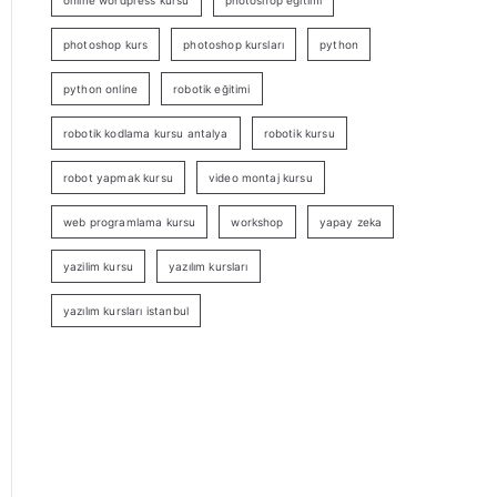
online wordpress kursu
photoshop eğitimi
photoshop kurs
photoshop kursları
python
python online
robotik eğitimi
robotik kodlama kursu antalya
robotik kursu
robot yapmak kursu
video montaj kursu
web programlama kursu
workshop
yapay zeka
yazilim kursu
yazılım kursları
yazılım kursları istanbul