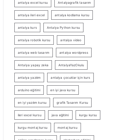
antalya excel kursu
Antalyagrafik tasarım
antalya ileri excel
antalya kodlama kursu
antalya kurs
Antalya Python kursu
antalya robotik kursu
antalya video
antalya web tasarım
antalya wordpress
Antalya yapay zeka
AntalyaYazOkulu
antalya yazılım
antalya çocuklar için kurs
arduino eğitimi
en iyi java kursu
en iyi yazılım kursu
grafik Tasarım Kursu
ileri excel kursu
java eğitimi
kurgu kursu
kurgu montaj kursu
montaj kursu