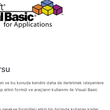
rsu
len ve bu konuda kendini daha da ilerletmek isteyenlere
ıp etkin formül ve araçların kullanımı ile Visual Basic
gerekse formülleri etkili bir biçimde kullanan kişiler.