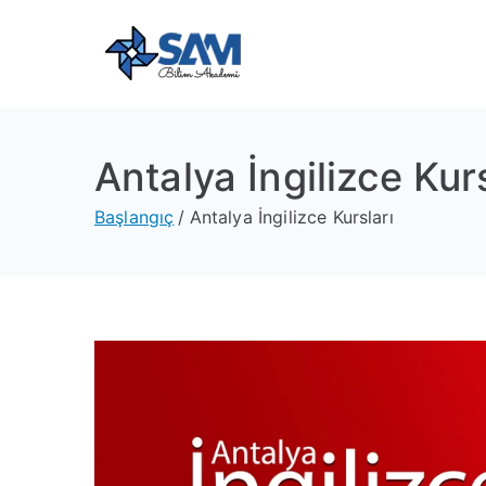
Sam Bili
Yeni Nesil Yazılım Eğitim
Antalya İngilizce Kurs
Başlangıç
Antalya İngilizce Kursları