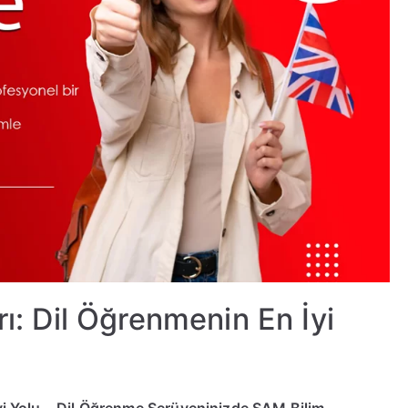
rı: Dil Öğrenmenin En İyi