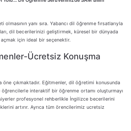
 İyi Yolu… Dil Öğrenme Serüveninizde SAM Bilim
eti olmasının yanı sıra. Yabancı dil öğrenme fırsatlarıyla
rı, dil becerilerinizi geliştirmek, küresel bir dünyada
 açmak için ideal bir seçenektir.
itmenler-Ücretsiz Konuşma
öne çıkmaktadır. Eğitmenler, dil öğretimi konusunda
e öğrencilerle interaktif bir öğrenme ortamı oluşturmayı
iyerler profesyonel rehberlikle İngilizce becerilerini
klerini artırır. Ayrıca tüm örencilerimiz ucretsiz