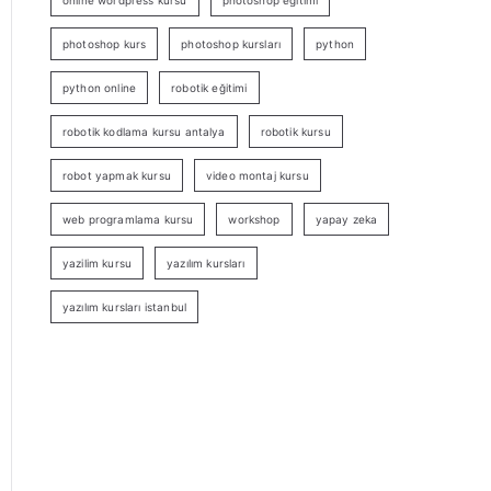
online wordpress kursu
photoshop eğitimi
photoshop kurs
photoshop kursları
python
python online
robotik eğitimi
robotik kodlama kursu antalya
robotik kursu
robot yapmak kursu
video montaj kursu
web programlama kursu
workshop
yapay zeka
yazilim kursu
yazılım kursları
yazılım kursları istanbul