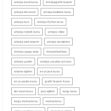
antalya excel kursu
Antalyagrafik tasarım
antalya ileri excel
antalya kodlama kursu
antalya kurs
Antalya Python kursu
antalya robotik kursu
antalya video
antalya web tasarım
antalya wordpress
Antalya yapay zeka
AntalyaYazOkulu
antalya yazılım
antalya çocuklar için kurs
arduino eğitimi
en iyi java kursu
en iyi yazılım kursu
grafik Tasarım Kursu
ileri excel kursu
java eğitimi
kurgu kursu
kurgu montaj kursu
montaj kursu