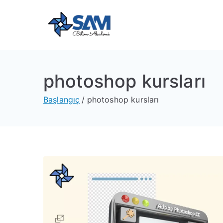
Sam Bili
Yeni Nesil Yazılım Eğitim
photoshop kursları
Başlangıç
photoshop kursları