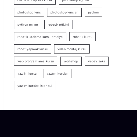
online wordpress kursu
photoshop eğitimi
photoshop kurs
photoshop kursları
python
python online
robotik eğitimi
robotik kodlama kursu antalya
robotik kursu
robot yapmak kursu
video montaj kursu
web programlama kursu
workshop
yapay zeka
yazilim kursu
yazılım kursları
yazılım kursları istanbul