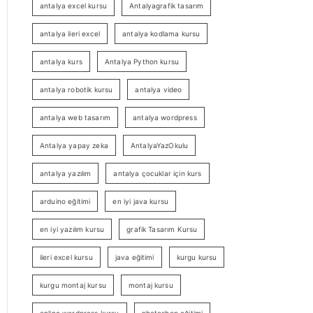
antalya excel kursu
Antalyagrafik tasarım
antalya ileri excel
antalya kodlama kursu
antalya kurs
Antalya Python kursu
antalya robotik kursu
antalya video
antalya web tasarım
antalya wordpress
Antalya yapay zeka
AntalyaYazOkulu
antalya yazılım
antalya çocuklar için kurs
arduino eğitimi
en iyi java kursu
en iyi yazılım kursu
grafik Tasarım Kursu
ileri excel kursu
java eğitimi
kurgu kursu
kurgu montaj kursu
montaj kursu