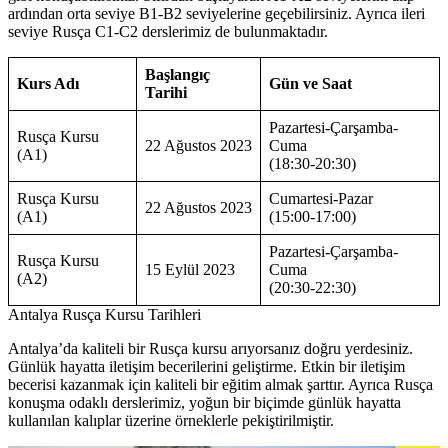
ardından orta seviye B1-B2 seviyelerine geçebilirsiniz. Ayrıca ileri
seviye Rusça C1-C2 derslerimiz de bulunmaktadır.
Başlangıç
Kurs Adı
Gün ve Saat
Tarihi
Pazartesi-Çarşamba-
Rusça Kursu
22 Ağustos 2023
Cuma
(A1)
(18:30-20:30)
Rusça Kursu
Cumartesi-Pazar
22 Ağustos 2023
(A1)
(15:00-17:00)
Pazartesi-Çarşamba-
Rusça Kursu
15 Eylül 2023
Cuma
(A2)
(20:30-22:30)
Antalya Rusça Kursu Tarihleri
Antalya’da kaliteli bir Rusça kursu arıyorsanız doğru yerdesiniz.
Günlük hayatta iletişim becerilerini geliştirme. Etkin bir iletişim
becerisi kazanmak için kaliteli bir eğitim almak şarttır. Ayrıca Rusça
konuşma odaklı derslerimiz, yoğun bir biçimde günlük hayatta
kullanılan kalıplar üzerine örneklerle pekiştirilmiştir.