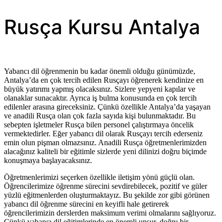
Rusça Kursu Antalya
Yabancı dil öğrenmenin bu kadar önemli olduğu günümüzde,
Antalya’da en çok tercih edilen Rusçayı öğrenerek kendinize en
büyük yatırımı yapmış olacaksınız. Sizlere yepyeni kapılar ve
olanaklar sunacaktır. Ayrıca iş bulma konusunda en çok tercih
edilenler arasına gireceksiniz. Çünkü özellikle Antalya’da yaşayan
ve anadili Rusça olan çok fazla sayıda kişi bulunmaktadır. Bu
sebepten işletmeler Rusça bilen personel çalıştırmaya öncelik
vermektedirler. Eğer yabancı dil olarak Rusçayı tercih ederseniz
emin olun pişman olmazsınız. Anadili Rusça öğretmenlerimizden
alacağınız kaliteli bir eğitimle sizlerde yeni dilinizi doğru biçimde
konuşmaya başlayacaksınız.
Öğretmenlerimizi seçerken özellikle iletişim yönü güçlü olan.
Öğrencilerimize öğrenme sürecini sevdirebilecek, pozitif ve güler
yüzlü eğitmenlerden oluşturmaktayız. Bu şekilde zor gibi görünen
yabancı dil öğrenme sürecini en keyifli hale getirerek
öğrencilerimizin derslerden maksimum verimi olmalarını sağlıyoruz.
Çünkü yabancı dil eğitimlerinde en önemli unsur, doğru bir