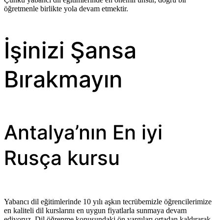
öğretmenle birlikte yola devam etmektir.
İşinizi Şansa
Bırakmayın
Antalya’nın En iyi
Rusça kursu
Yabancı dil eğitimlerinde 10 yılı aşkın tecrübemizle öğrencilerimize
en kaliteli dil kurslarını en uygun fiyatlarla sunmaya devam
ediyoruz. Dil öğrenme konusundaki ön yargıları ortadan kaldırarak