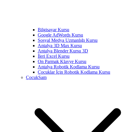
Bilgisayar Kursu
Google AdWords Kursu
Sosyal Medya Uzmanlığı Kursu
Antalya 3D Max Kursu
Antalya Blender Kursu 3D
İleri Excel Kursu
On Parmak Klavye Kursu
Antalya Robotik Kodlama Kursu
Çocuklar İçin Robotik Kodlama Kursu
ÇocukSam