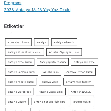
Programı
2026-Antalya 13-18 Yaş Yaz Okulu
Etiketler
after efect kursu
antalya
antalya adwords
antalya after effects kursu
Antalya Bilgisayar Kursu
antalya excel kursu
Antalyagrafik tasarım
antalya ileri excel
antalya kodlama kursu
antalya kurs
Antalya Python kursu
antalya robotik kursu
antalya video
antalya web tasarım
antalya wordpress
Antalya yapay zeka
AntalyaYazOkulu
antalya yazılım
antalya çocuklar için kurs
arduino eğitimi