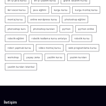
en iyi java kursu
en iyi yazılım kursu
grafik Tasarım Kursu
ileri excel kursu
java eğitimi
kurgu kursu
kurgu montaj kursu
montaj kursu
online wordpress kursu
photoshop eğitimi
photoshop kurs
photoshop kursları
python
python online
robotik eğitimi
robotik kodlama kursu antalya
robotik kursu
robot yapmak kursu
video montaj kursu
web programlama kursu
workshop
yapay zeka
yazilim kursu
yazılım kursları
yazılım kursları istanbul
İletişim