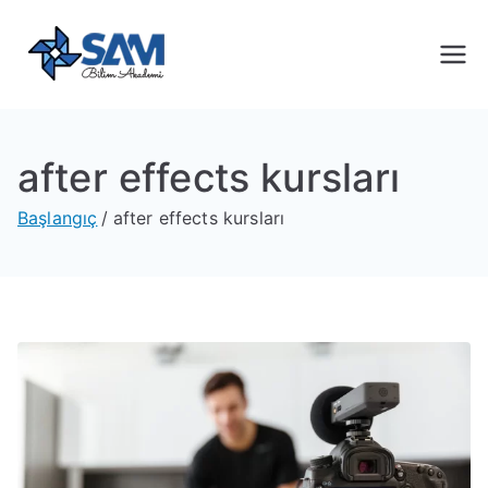
Sam Bilim
Yeni Nesil Yazılım Eğitimleri
Akademi
after effects kursları
Başlangıç
after effects kursları