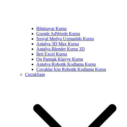
Bilgisayar Kursu
Google AdWords Kursu
Sosyal Medya Uzmanlığı Kursu
Antalya 3D Max Kursu
Antalya Blender Kursu 3D
İleri Excel Kursu
On Parmak Klavye Kursu
Antalya Robotik Kodlama Kursu
Çocuklar İçin Robotik Kodlama Kursu
ÇocukSam