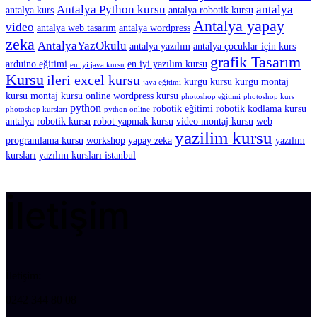
Antalya Python kursu
antalya
antalya kurs
antalya robotik kursu
Antalya yapay
video
antalya web tasarım
antalya wordpress
zeka
AntalyaYazOkulu
antalya yazılım
antalya çocuklar için kurs
grafik Tasarım
arduino eğitimi
en iyi yazılım kursu
en iyi java kursu
Kursu
ileri excel kursu
kurgu kursu
kurgu montaj
java eğitimi
kursu
montaj kursu
online wordpress kursu
photoshop eğitimi
photoshop kurs
python
robotik eğitimi
robotik kodlama kursu
photoshop kursları
python online
antalya
robotik kursu
robot yapmak kursu
video montaj kursu
web
yazilim kursu
programlama kursu
workshop
yapay zeka
yazılım
kursları
yazılım kursları istanbul
İletişim
İletişim:
0242 344 80 08