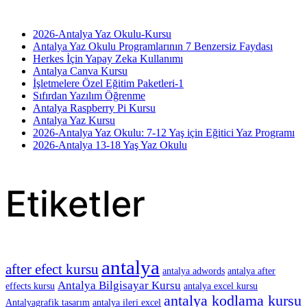
2026-Antalya Yaz Okulu-Kursu
Antalya Yaz Okulu Programlarının 7 Benzersiz Faydası
Herkes İçin Yapay Zeka Kullanımı
Antalya Canva Kursu
İşletmelere Özel Eğitim Paketleri-1
Sıfırdan Yazılım Öğrenme
Antalya Raspberry Pi Kursu
Antalya Yaz Kursu
2026-Antalya Yaz Okulu: 7-12 Yaş için Eğitici Yaz Programı
2026-Antalya 13-18 Yaş Yaz Okulu
Etiketler
antalya
after efect kursu
antalya adwords
antalya after
Antalya Bilgisayar Kursu
effects kursu
antalya excel kursu
antalya kodlama kursu
Antalyagrafik tasarım
antalya ileri excel