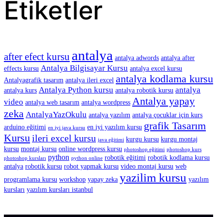
Etiketler
antalya
after efect kursu
antalya adwords
antalya after
Antalya Bilgisayar Kursu
effects kursu
antalya excel kursu
antalya kodlama kursu
Antalyagrafik tasarım
antalya ileri excel
Antalya Python kursu
antalya
antalya kurs
antalya robotik kursu
Antalya yapay
video
antalya web tasarım
antalya wordpress
zeka
AntalyaYazOkulu
antalya yazılım
antalya çocuklar için kurs
grafik Tasarım
arduino eğitimi
en iyi yazılım kursu
en iyi java kursu
Kursu
ileri excel kursu
kurgu kursu
kurgu montaj
java eğitimi
kursu
montaj kursu
online wordpress kursu
photoshop eğitimi
photoshop kurs
python
robotik eğitimi
robotik kodlama kursu
photoshop kursları
python online
antalya
robotik kursu
robot yapmak kursu
video montaj kursu
web
yazilim kursu
programlama kursu
workshop
yapay zeka
yazılım
kursları
yazılım kursları istanbul