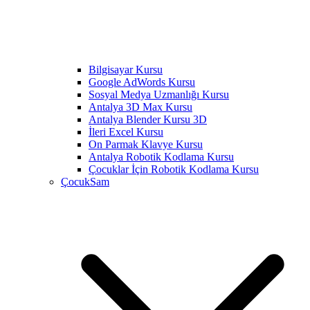
Bilgisayar Kursu
Google AdWords Kursu
Sosyal Medya Uzmanlığı Kursu
Antalya 3D Max Kursu
Antalya Blender Kursu 3D
İleri Excel Kursu
On Parmak Klavye Kursu
Antalya Robotik Kodlama Kursu
Çocuklar İçin Robotik Kodlama Kursu
ÇocukSam