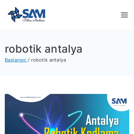
Sam Bilim
Yeni Nesil Yazılım Eğitimleri
Akademi
robotik antalya
Başlangıç
robotik antalya