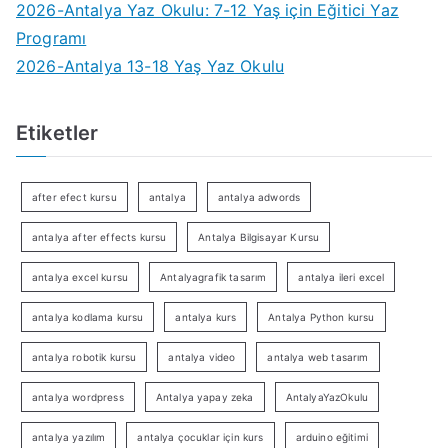
2026-Antalya Yaz Okulu: 7-12 Yaş için Eğitici Yaz
Programı
2026-Antalya 13-18 Yaş Yaz Okulu
Etiketler
after efect kursu
antalya
antalya adwords
antalya after effects kursu
Antalya Bilgisayar Kursu
antalya excel kursu
Antalyagrafik tasarım
antalya ileri excel
antalya kodlama kursu
antalya kurs
Antalya Python kursu
antalya robotik kursu
antalya video
antalya web tasarım
antalya wordpress
Antalya yapay zeka
AntalyaYazOkulu
antalya yazılım
antalya çocuklar için kurs
arduino eğitimi