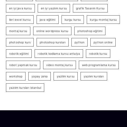
en iyi java kursu
en iyi yazılım kursu
grafik Tasarım Kursu
ileri excel kursu
java eğitimi
kurgu kursu
kurgu montaj kursu
montaj kursu
online wordpress kursu
photoshop eğitimi
photoshop kurs
photoshop kursları
python
python online
robotik eğitimi
robotik kodlama kursu antalya
robotik kursu
robot yapmak kursu
video montaj kursu
web programlama kursu
workshop
yapay zeka
yazilim kursu
yazılım kursları
yazılım kursları istanbul