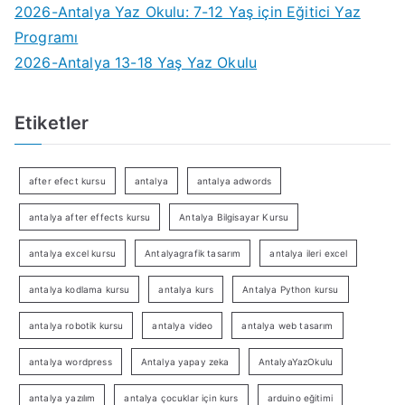
2026-Antalya Yaz Okulu: 7-12 Yaş için Eğitici Yaz
Programı
2026-Antalya 13-18 Yaş Yaz Okulu
Etiketler
after efect kursu
antalya
antalya adwords
antalya after effects kursu
Antalya Bilgisayar Kursu
antalya excel kursu
Antalyagrafik tasarım
antalya ileri excel
antalya kodlama kursu
antalya kurs
Antalya Python kursu
antalya robotik kursu
antalya video
antalya web tasarım
antalya wordpress
Antalya yapay zeka
AntalyaYazOkulu
antalya yazılım
antalya çocuklar için kurs
arduino eğitimi