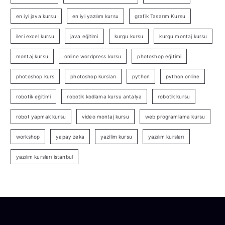
en iyi java kursu
en iyi yazılım kursu
grafik Tasarım Kursu
ileri excel kursu
java eğitimi
kurgu kursu
kurgu montaj kursu
montaj kursu
online wordpress kursu
photoshop eğitimi
photoshop kurs
photoshop kursları
python
python online
robotik eğitimi
robotik kodlama kursu antalya
robotik kursu
robot yapmak kursu
video montaj kursu
web programlama kursu
workshop
yapay zeka
yazilim kursu
yazılım kursları
yazılım kursları istanbul