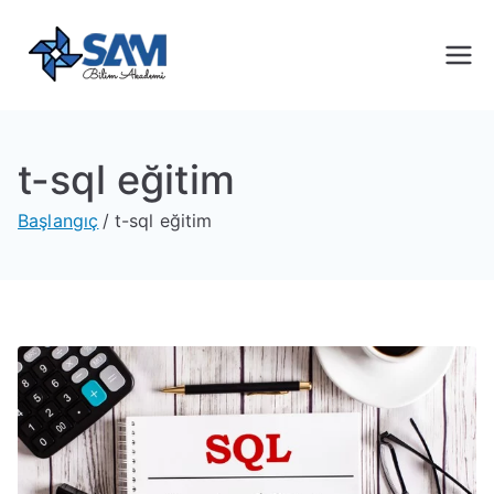
Sam Bilim
Yeni Nesil Yazılım Eğitimleri
Akademi
t-sql eğitim
Başlangıç
t-sql eğitim