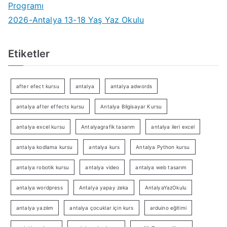
Programı
2026-Antalya 13-18 Yaş Yaz Okulu
Etiketler
after efect kursu
antalya
antalya adwords
antalya after effects kursu
Antalya Bilgisayar Kursu
antalya excel kursu
Antalyagrafik tasarım
antalya ileri excel
antalya kodlama kursu
antalya kurs
Antalya Python kursu
antalya robotik kursu
antalya video
antalya web tasarım
antalya wordpress
Antalya yapay zeka
AntalyaYazOkulu
antalya yazılım
antalya çocuklar için kurs
arduino eğitimi