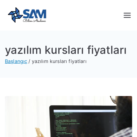
Sam Bilim
Yeni Nesil Yazılım Eğitimleri
Akademi
yazılım kursları fiyatları
Başlangıç
yazılım kursları fiyatları