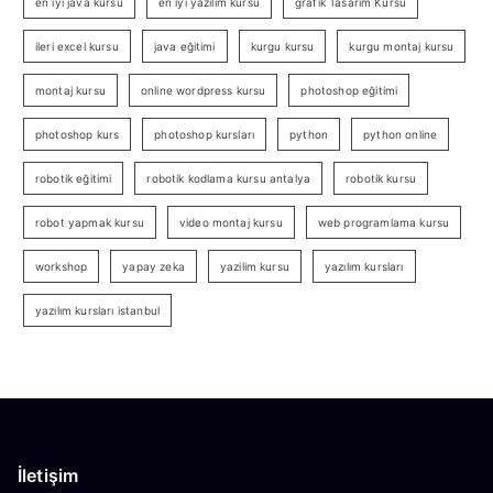
en iyi java kursu
en iyi yazılım kursu
grafik Tasarım Kursu
ileri excel kursu
java eğitimi
kurgu kursu
kurgu montaj kursu
montaj kursu
online wordpress kursu
photoshop eğitimi
photoshop kurs
photoshop kursları
python
python online
robotik eğitimi
robotik kodlama kursu antalya
robotik kursu
robot yapmak kursu
video montaj kursu
web programlama kursu
workshop
yapay zeka
yazilim kursu
yazılım kursları
yazılım kursları istanbul
İletişim