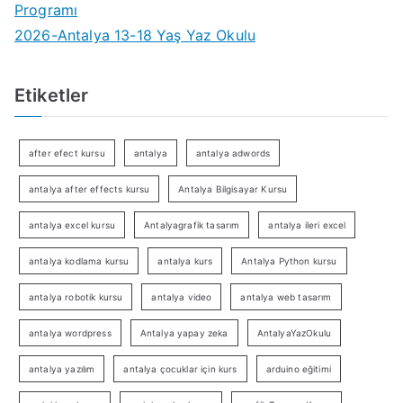
Programı
2026-Antalya 13-18 Yaş Yaz Okulu
Etiketler
after efect kursu
antalya
antalya adwords
antalya after effects kursu
Antalya Bilgisayar Kursu
antalya excel kursu
Antalyagrafik tasarım
antalya ileri excel
antalya kodlama kursu
antalya kurs
Antalya Python kursu
antalya robotik kursu
antalya video
antalya web tasarım
antalya wordpress
Antalya yapay zeka
AntalyaYazOkulu
antalya yazılım
antalya çocuklar için kurs
arduino eğitimi