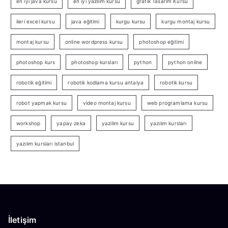
en iyi java kursu
en iyi yazılım kursu
grafik Tasarım Kursu
ileri excel kursu
java eğitimi
kurgu kursu
kurgu montaj kursu
montaj kursu
online wordpress kursu
photoshop eğitimi
photoshop kurs
photoshop kursları
python
python online
robotik eğitimi
robotik kodlama kursu antalya
robotik kursu
robot yapmak kursu
video montaj kursu
web programlama kursu
workshop
yapay zeka
yazilim kursu
yazılım kursları
yazılım kursları istanbul
İletişim