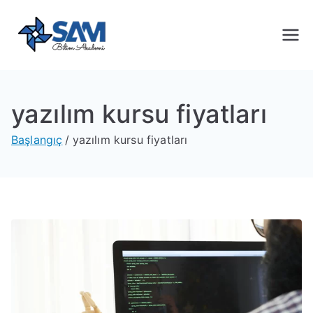
Sam Bilim
Yeni Nesil Yazılım Eğitimleri
Akademi
yazılım kursu fiyatları
Başlangıç
yazılım kursu fiyatları