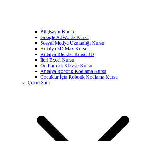
Bilgisayar Kursu
Google AdWords Kursu
Sosyal Medya Uzmanlığı Kursu
Antalya 3D Max Kursu
Antalya Blender Kursu 3D
İleri Excel Kursu
On Parmak Klavye Kursu
Antalya Robotik Kodlama Kursu
Çocuklar İçin Robotik Kodlama Kursu
ÇocukSam