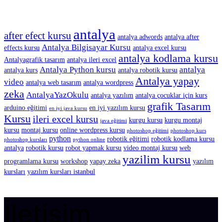
antalya
after efect kursu
antalya adwords
antalya after
Antalya Bilgisayar Kursu
effects kursu
antalya excel kursu
antalya kodlama kursu
Antalyagrafik tasarım
antalya ileri excel
Antalya Python kursu
antalya
antalya kurs
antalya robotik kursu
Antalya yapay
video
antalya web tasarım
antalya wordpress
zeka
AntalyaYazOkulu
antalya yazılım
antalya çocuklar için kurs
grafik Tasarım
arduino eğitimi
en iyi yazılım kursu
en iyi java kursu
Kursu
ileri excel kursu
kurgu kursu
kurgu montaj
java eğitimi
kursu
montaj kursu
online wordpress kursu
photoshop eğitimi
photoshop kurs
python
robotik eğitimi
robotik kodlama kursu
photoshop kursları
python online
antalya
robotik kursu
robot yapmak kursu
video montaj kursu
web
yazilim kursu
programlama kursu
workshop
yapay zeka
yazılım
kursları
yazılım kursları istanbul
İletişim