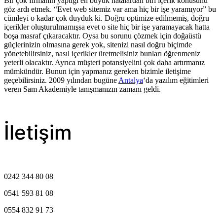
Bir çok firmanın yaptığı en büyük hatalardan biri içerik konusunu
göz ardı etmek. “Evet web sitemiz var ama hiç bir işe yaramıyor” bu
cümleyi o kadar çok duyduk ki. Doğru optimize edilmemiş, doğru
içerikler oluşturulmamışsa evet o site hiç bir işe yaramayacak hatta
boşa masraf çıkaracaktır. Oysa bu sorunu çözmek için doğaüstü
güçlerinizin olmasına gerek yok, sitenizi nasıl doğru biçimde
yönetebilirsiniz, nasıl içerikler üretmelisiniz bunları öğrenmeniz
yeterli olacaktır. Ayrıca müşteri potansiyelini çok daha artırmanız
mümkündür. Bunun için yapmanız gereken bizimle iletişime
geçebilirsiniz. 2009 yılından bugüne
Antalya
‘da yazılım eğitimleri
veren Sam Akademiyle tanışmanızın zamanı geldi.
İletişim
0242 344 80 08
0541 593 81 08
0554 832 91 73