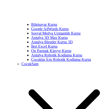
Bilgisayar Kursu
Google AdWords Kursu
Sosyal Medya Uzmanlığı Kursu
Antalya 3D Max Kursu
Antalya Blender Kursu 3D
İleri Excel Kursu
On Parmak Klavye Kursu
Antalya Robotik Kodlama Kursu
Çocuklar İçin Robotik Kodlama Kursu
ÇocukSam