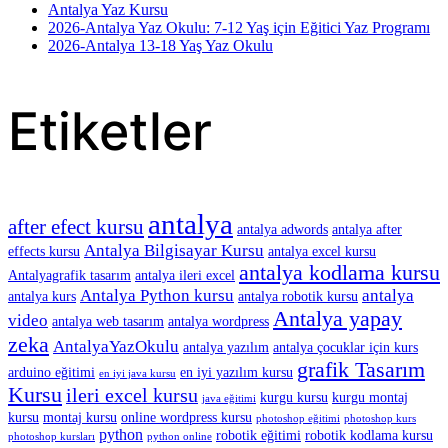
Antalya Yaz Kursu
2026-Antalya Yaz Okulu: 7-12 Yaş için Eğitici Yaz Programı
2026-Antalya 13-18 Yaş Yaz Okulu
Etiketler
antalya
after efect kursu
antalya adwords
antalya after
Antalya Bilgisayar Kursu
effects kursu
antalya excel kursu
antalya kodlama kursu
Antalyagrafik tasarım
antalya ileri excel
Antalya Python kursu
antalya
antalya kurs
antalya robotik kursu
Antalya yapay
video
antalya web tasarım
antalya wordpress
zeka
AntalyaYazOkulu
antalya yazılım
antalya çocuklar için kurs
grafik Tasarım
arduino eğitimi
en iyi yazılım kursu
en iyi java kursu
Kursu
ileri excel kursu
kurgu kursu
kurgu montaj
java eğitimi
kursu
montaj kursu
online wordpress kursu
photoshop eğitimi
photoshop kurs
python
robotik eğitimi
robotik kodlama kursu
photoshop kursları
python online