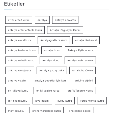
Etiketler
after efect kursu
antalya
antalya adwords
antalya after effects kursu
Antalya Bilgisayar Kursu
antalya excel kursu
Antalyagrafik tasarım
antalya ileri excel
antalya kodlama kursu
antalya kurs
Antalya Python kursu
antalya robotik kursu
antalya video
antalya web tasarım
antalya wordpress
Antalya yapay zeka
AntalyaYazOkulu
antalya yazılım
antalya çocuklar için kurs
arduino eğitimi
en iyi java kursu
en iyi yazılım kursu
grafik Tasarım Kursu
ileri excel kursu
java eğitimi
kurgu kursu
kurgu montaj kursu
montaj kursu
online wordpress kursu
photoshop eğitimi