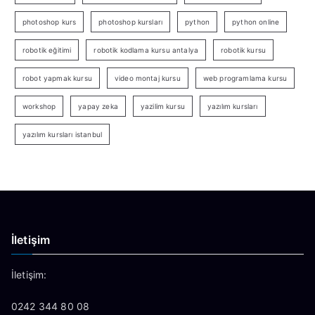
photoshop kurs
photoshop kursları
python
python online
robotik eğitimi
robotik kodlama kursu antalya
robotik kursu
robot yapmak kursu
video montaj kursu
web programlama kursu
workshop
yapay zeka
yazilim kursu
yazılım kursları
yazılım kursları istanbul
İletişim
İletişim:
0242 344 80 08